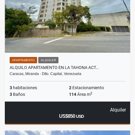
APARTAMENTO
ALQUILER
ALQUILO APARTAMENTO EN LA TAHONA ACT…
Caracas, Miranda - Dtto. Capital, Venezuela
3
habitaciones
2
Estacionamiento
2
3
Baños
114
Área m
Alquiler
US$850
USD