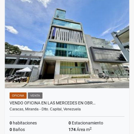
OFICINA
VENTA
VENDO OFICINA EN LAS MERCEDES EN OBR…
Caracas, Miranda - Dtto. Capital, Venezuela
0
habitaciones
0
Estacionamiento
2
0
Baños
174
Área m