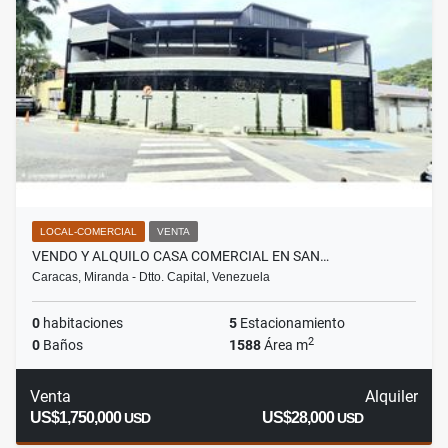
LOCAL-COMERCIAL
VENTA
VENDO Y ALQUILO CASA COMERCIAL EN SAN…
Caracas, Miranda - Dtto. Capital, Venezuela
0
habitaciones
5
Estacionamiento
2
0
Baños
1588
Área m
Venta
Alquiler
US$1,750,000
US$28,000
USD
USD