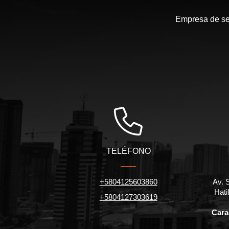
Empresa de serv
TELÉFONO
+5804125603860
Av. 
Hati
+5804127303619
Carac