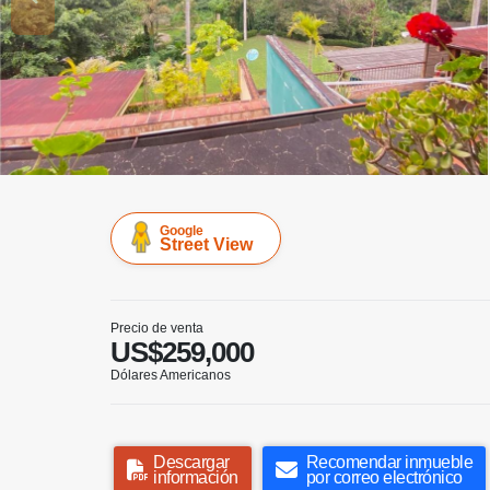
Google
Street View
Precio de venta
US$259,000
Dólares Americanos
Descargar
Recomendar inmueble
información
por correo electrónico