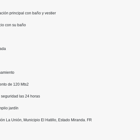
ación principal con baño y vestier
icio con su baño
hada
onamiento
ento de 120 Mts2
 seguridad las 24 horas
plio jardín
ión La Unión, Municipio El Hatillo, Estado Miranda. FR