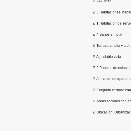
☑️ 247 Mts2
☑️ 3 Habitaciones, habit
☑️ 1 Habitación de serv
☑️ 4 Baños en total
☑️ Terraza amplia y tec
☑️ Agradable vista
☑️ 2 Puestos de estaci
☑️ Anexo de un apartam
☑️ Conjunto cerrado con
☑️ Áreas sociales con am
☑️ Ubicación: Urbanizac