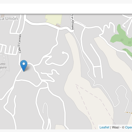
Leaflet
| Wasi - ©
Ope