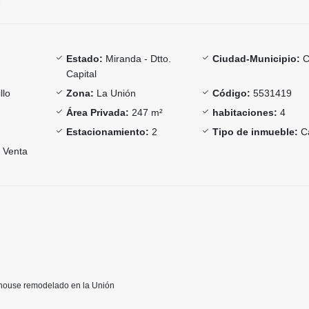
Estado:
Miranda - Dtto.
Ciudad-Municipio:
C
Capital
llo
Zona:
La Unión
Código:
5531419
Área Privada:
247 m²
habitaciones:
4
Estacionamiento:
2
Tipo de inmueble:
C
Venta
ouse remodelado en la Unión