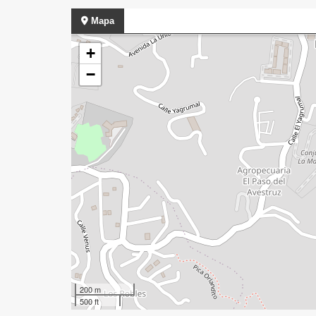
Mapa
+
−
200 m
500 ft