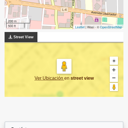
200 m
500 ft
Leaflet
| Wasi - ©
OpenStreetMap
Street View
Ver Ubicación
en
street view