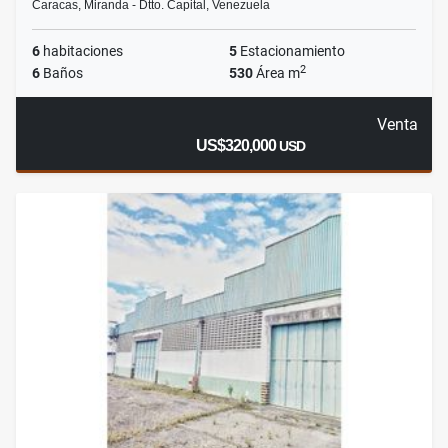
Caracas, Miranda - Dtto. Capital, Venezuela
6
habitaciones
5
Estacionamiento
2
6
Baños
530
Área m
Venta
US$320,000
USD